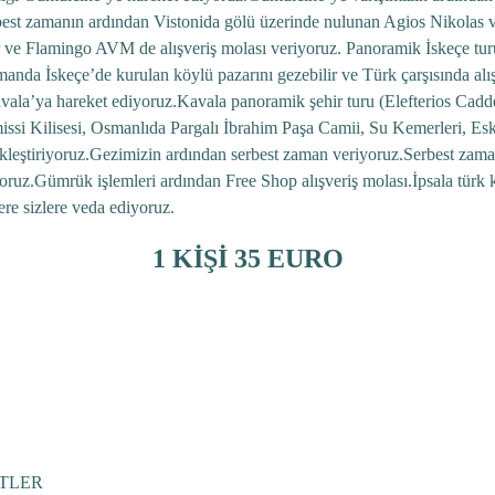
est zamanın ardından Vistonida gölü üzerinde nulunan Agios Nikolas ve
r ve Flamingo AVM de alışveriş molası veriyoruz. Panoramik İskeçe t
nda İskeçe’de kurulan köylü pazarını gezebilir ve Türk çarşısında alışv
vala’ya hareket ediyoruz.Kavala panoramik şehir turu (Elefterios Cadde
ssi Kilisesi, Osmanlıda Pargalı İbrahim Paşa Camii, Su Kemerleri, Esk
çekleştiriyoruz.Gezimizin ardından serbest zaman veriyoruz.Serbest zam
iyoruz.Gümrük işlemleri ardından Free Shop alışveriş molası.İpsala türk
re sizlere veda ediyoruz.
1 KİŞİ 35 EURO
TLER