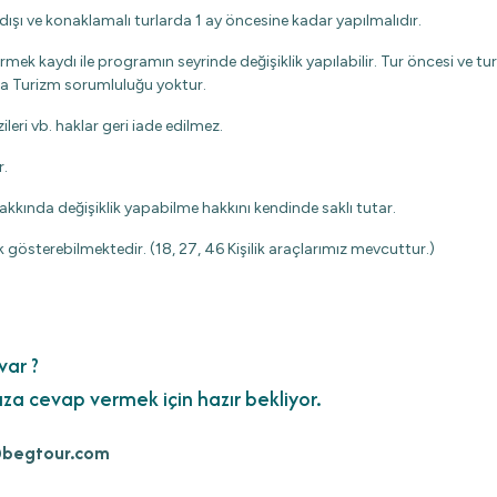
t dışı ve konaklamalı turlarda 1 ay öncesine kadar yapılmalıdır.
k kaydı ile programın seyrinde değişiklik yapılabilir. Tur öncesi ve tu
ra Turizm sorumluluğu yoktur.
eri vb. haklar geri iade edilmez.
r.
akkında değişiklik yapabilme hakkını kendinde saklı tutar.
k gösterebilmektedir. (18, 27, 46 Kişilik araçlarımız mevcuttur.)
var ?
ıza cevap vermek için hazır bekliyor.
begtour.com