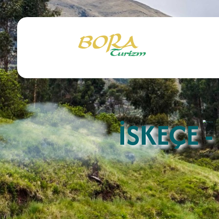
BEG Tour Seyahat Acentası Belge Numarası: A 4951
İSKEÇE 