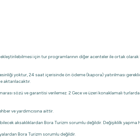
leştirilebilmesi için tur programlarının diğer acenteler ile ortak olarak 
nliği yoktur, 24 saat içerisinde ön ödeme (kapora) yatırılması gereklid
 aktarılacaktır.
marası sözü ve garantisi verilemez. 2 Gece ve üzeri konaklamalı turlard
hber ve yardımcısına aittir.
ilecek aksaklıklardan Bora Turizm sorumlu değildir. Değişiklilk yapma h
yalardan Bora Turizm sorumlu değildir.