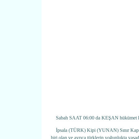
Sabah SAAT 06:00 da KEŞAN hükümet konağı
İpsala (TÜRK) Kipi (YUNAN) Sınır Kapıları
biri olan ve ayrıca türklerin yoğunlukta ya