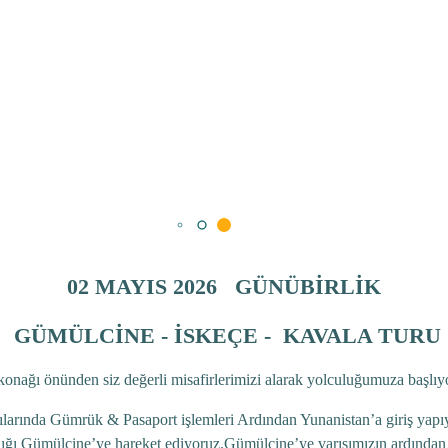
02 MAYIS 2026 GÜNÜBİRLİK
GÜMÜLCİNE - İSKEÇE - KAVALA TURU
 önünden siz değerli misafirlerimizi alarak yolculuğumuza başlıy
nda Gümrük & Pasaport işlemleri Ardından Yunanistan’a giriş yapıyo
şadığı Gümülcine’ye hareket ediyoruz.Gümülcine’ye varışımızın ardından