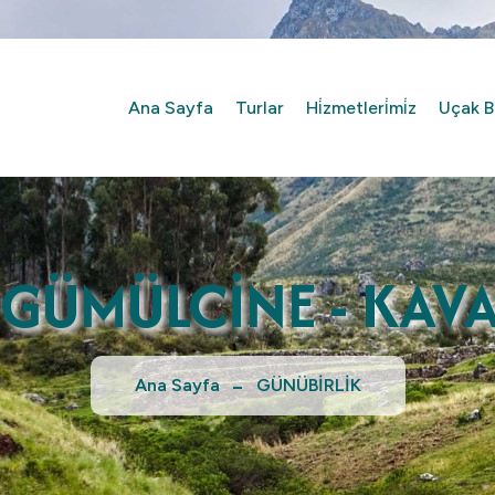
Ana Sayfa
Turlar
Hi̇zmetleri̇mi̇z
Uçak Bi̇
- GÜMÜLCİNE - KAV
Ana Sayfa
GÜNÜBİRLİK