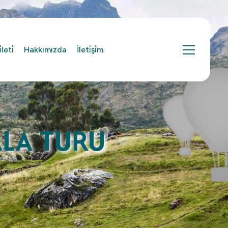
leti̇
Hakkımızda
İleti̇şi̇m
ALA TURU