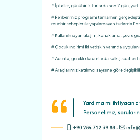
# İptaller, günübirlik turlarda son 7 gün, yur
# Rehberimiz programı tamamen gerçekleştirme
mücbir sebepler ile yapılamayan turlarda Bo
# Kullanılmayan ulaşım, konaklama, çevre gezil
# Çocuk indirimi iki yetişkin yanında uygulanı
# Acenta, gerekli durumlarda kalkış saatleri h
# Araçlarımız katılımcı sayısına göre değişikli
Yardıma mı ihtiyacınız 
Personelimiz, soruların
+90 284 712 39 88 -
info@