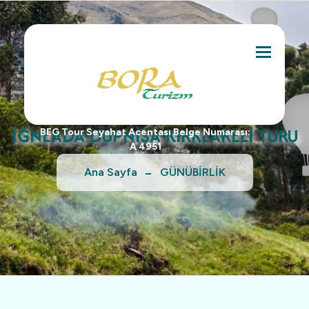
Toggle na
İĞNEADA-DUPNİSA-KIRKLARELİ TURU
BEG Tour Seyahat Acentası Belge Numarası:
A 4951
Ana Sayfa
GÜNÜBİRLİK