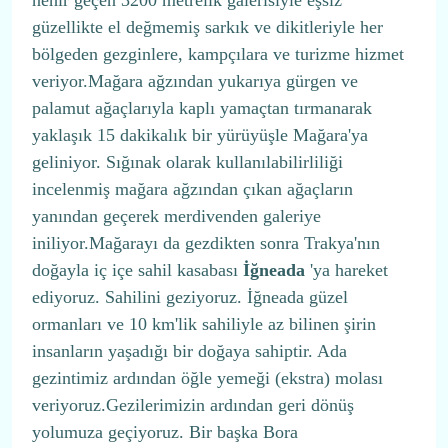
nehir geçen 3200 metrelik galerisiyle eşsiz
güzellikte el değmemiş sarkık ve dikitleriyle her
bölgeden gezginlere, kampçılara ve turizme hizmet
veriyor.Mağara ağzından yukarıya gürgen ve
palamut ağaçlarıyla kaplı yamaçtan tırmanarak
yaklaşık 15 dakikalık bir yürüyüşle Mağara'ya
geliniyor. Sığınak olarak kullanılabilirliliği
incelenmiş mağara ağzından çıkan ağaçların
yanından geçerek merdivenden galeriye
iniliyor.Mağarayı da gezdikten sonra Trakya'nın
doğayla iç içe sahil kasabası
İğneada
'ya hareket
ediyoruz. Sahilini geziyoruz. İğneada güzel
ormanları ve 10 km'lik sahiliyle az bilinen şirin
insanların yaşadığı bir doğaya sahiptir. Ada
gezintimiz ardından öğle yemeği (ekstra) molası
veriyoruz.Gezilerimizin ardından geri dönüş
yolumuza geçiyoruz. Bir başka Bora