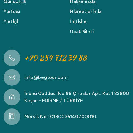
Günübi̇rli̇k
Hakkımızda
Yurtdışı
Hi̇zmetleri̇mi̇z
Yurti̇çi̇
İleti̇şi̇m
Uçak Bi̇leti̇
+90 284 712 39 88
info@begtour.com
İnönü Caddesi No:96 Çirozlar Apt. Kat 1 22800
Keşan - EDİRNE / TÜRKİYE
Mersis No : 0180035140700010