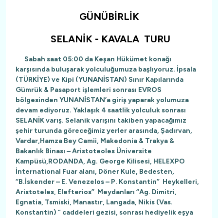
GÜNÜBİRLİK
SELANİK - KAVALA TURU
Sabah saat 05:00 da Keşan Hükümet konağı
karşısında buluşarak yolculuğumuza başlıyoruz. İpsala
(TÜRKİYE) ve Kipi (YUNANİSTAN) Sınır Kapılarında
Gümrük & Pasaport işlemleri sonrası EVROS
bölgesinden YUNANİSTAN’a giriş yaparak yolumuza
devam ediyoruz. Yaklaşık 4 saatlik yolculuk sonrası
SELANİK varış. Selanik varışını takiben yapacağımız
şehir turunda göreceğimiz yerler arasında, Şadırvan,
Vardar,Hamza Bey Camii, Makedonia & Trakya &
Bakanlık Binası – Aristoteoles Üniversite
Kampüsü,RODANDA, Ag. George Kilisesi, HELEXPO
İnternational Fuar alanı, Döner Kule, Bedesten,
“B.İskender – E. Venezelos – P. Konstantin” Heykelleri,
Aristoteles, Elefterios” Meydanları “Ag. Dimitri,
Egnatia, Tsmiski, Manastır, Langada, Nikis (Vas.
Konstantin) ” caddeleri gezisi, sonrası hediyelik eşya