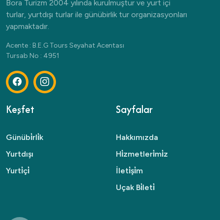
Bora Turizm 2004 yılında kurulmuştur ve yurt içi
turlar, yurtdışı turlar ile günübirlik tur organizasyonları
yapmaktadır.
Acente : B.E.G Tours Seyahat Acentası
Tursab No : 4951
Keşfet
Sayfalar
Günübi̇rli̇k
Hakkımızda
Yurtdışı
Hi̇zmetleri̇mi̇z
Yurti̇çi̇
İleti̇şi̇m
Uçak Bi̇leti̇