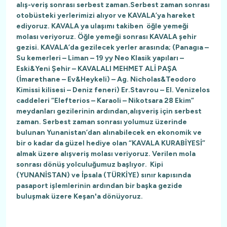
alış-veriş sonrası serbest zaman.Serbest zaman sonrası
otobüsteki yerlerimizi alıyor ve KAVALA’ya hareket
ediyoruz. KAVALA ya ulaşımı takiben öğle yemeği
molası veriyoruz. Öğle yemeği sonrası KAVALA şehir
gezisi. KAVALA’da gezilecek yerler arasında; (Panagıa –
Su kemerleri – Liman – 19 yy Neo Klasik yapıları –
Eski&Yeni Şehir – KAVALALI MEHMET ALİ PAŞA
(İmarethane – Ev&Heykeli) – Ag. Nicholas&Teodoro
Kimissi kilisesi – Deniz feneri) Er.Stavrou – El. Venizelos
caddeleri “Elefterios – Karaoli – Nikotsara 28 Ekim”
meydanları gezilerinin ardından,alışveriş için serbest
zaman. Serbest zaman sonrası yolumuz üzerinde
bulunan Yunanistan’dan alınabilecek en ekonomik ve
bir o kadar da güzel hediye olan “KAVALA KURABİYESİ”
almak üzere alışveriş molası veriyoruz. Verilen mola
sonrası dönüş yolculuğumuz başlıyor. Kipi
(YUNANİSTAN) ve İpsala (TÜRKİYE) sınır kapısında
pasaport işlemlerinin ardından bir başka gezide
buluşmak üzere Keşan'a dönüyoruz.