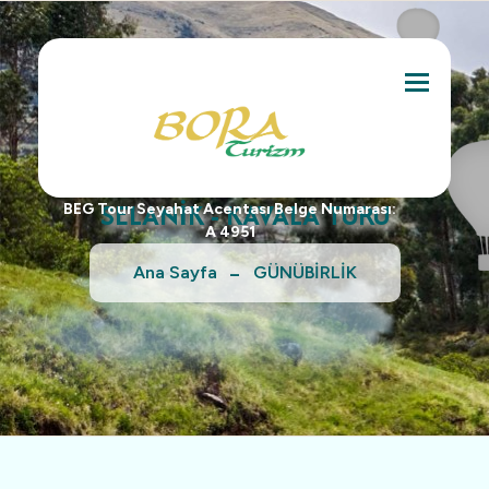
Toggle na
SELANİK - KAVALA TURU
BEG Tour Seyahat Acentası Belge Numarası:
A 4951
Ana Sayfa
GÜNÜBİRLİK