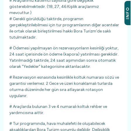
# Araçlarımız katılımcı sayısına göre değişiklik
gösterebilmektedir. (18, 27, 46 Kişilik araçlarımız
INFO
mevcuttur.)
# Gerekli görüldüğü taktirde, programın
gerçekleştirilebilmesi için tur programlarının diğer acenteler
ile ortak olarak birleştirilmesi hakkı Bora Turizm’de saklı
tutulmaktadır.
# Ödemesi yapılmayan ön rezervasyonların kesinliği yoktur,
24 saat içerisinde ön ödeme (kapora) yatırılması gereklidir.
Yatırılmadığı taktirde, 24 saat aşımından sonra otomatik
olarak "Yedekler" kategorisine aktarılacaktır.
# Rezervasyon esnasında kesinlikle koltuk numarası sözü ve
garantisi verilemez. 2 Gece ve üzeri konaklamalı turlarda
oturma düzeninde her gün sıra atlayarak rotasyon
uygulanır.
# Araçlarda bulunan 3 ve 4 numaralı koltuk rehber ve
yardımcısına aittir.
# Tur programında, hava muhalefeti ile oluşabilecek
aksaklıklardan Bora Turizm sorumlu değildir. Değişiklilk