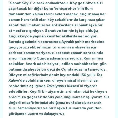
“Sanat Köyü” olarak anılmaktadır. Köy gezinizde sizi
şaşırtacak bir diğer konu Yeniçarohori’nin Rum
döneminden kalma tarihi evleri olacak. Küçük ama her
zaman hareketli olan köy sokaklarında karşınıza çıkan
sanat dolu mekanlar ve antikacılar sizi bambaşka bir
atmosfere ışınlıyor. Sanat ve tarihin iç içe olduğu
Küçükköy’de yapılan keşifler akıllarda yer ediyor.
Burada gezimizin sonrasında Ayvalık şehir merkezine
geçiyoruz.rehberimizin turu sonrası alışveriş için
serbest zaman veriyoruz. serbest zaman sonrasında
aracımıza binip Cunda adasına varıyoruz. Rum mirası
sokaklar, özerk ada hissiyatı, edilen muhabbetler, gün
batımında aheste bir gezi ile Cunda adasını tanıyoruz.
Dileyen misafirlerimiz deniz kıyısındaki 150 yıllık
Taş
Kahve
‘de soluklanırken, dileyen misafirlerimiz ise
rehberimiz eşliğinde
Taksiyarhis Kilisesi
‘ni ziyaret
edebilirler. Keyifli bir ziyaretin ardından bizi bekleyen
aracımıza geçerek dönüş yolculuğumuza başlıyoruz. Siz
değerli misafirlerimizi aldığımız noktalara bırakarak
turu tamamlıyoruz ve bir başka turumuzda yeniden
görüşmek üzere vedalaşıyoruz.