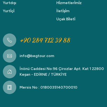
Yurtdışı
Hi̇zmetleri̇mi̇z
Yurti̇çi̇
İleti̇şi̇m
Uçak Bi̇leti̇
+90 284 712 39 88
info@begtour.com
İnönü Caddesi No:96 Çirozlar Apt. Kat 1 22800
Keşan - EDİRNE / TÜRKİYE
Mersis No : 0180035140700010