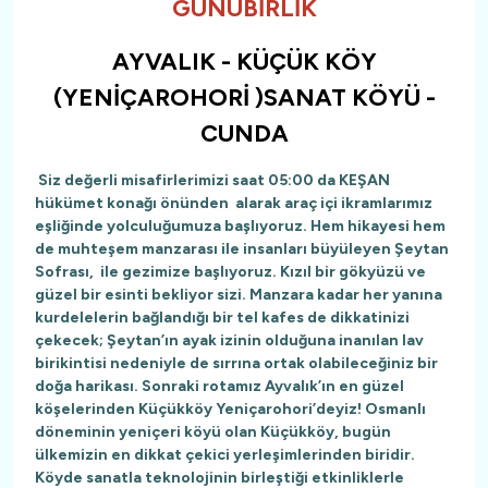
GÜNÜBİRLİK
AYVALIK - KÜÇÜK KÖY
(YENİÇAROHORİ )SANAT KÖYÜ -
CUNDA
Siz değerli misafirlerimizi saat 05:00 da KEŞAN
hükümet konağı önünden alarak araç içi ikramlarımız
eşliğinde yolculuğumuza başlıyoruz. Hem hikayesi hem
de muhteşem manzarası ile insanları büyüleyen Şeytan
Sofrası, ile gezimize başlıyoruz. Kızıl bir gökyüzü ve
güzel bir esinti bekliyor sizi. Manzara kadar her yanına
kurdelelerin bağlandığı bir tel kafes de dikkatinizi
çekecek; Şeytan’ın ayak izinin olduğuna inanılan lav
birikintisi nedeniyle de sırrına ortak olabileceğiniz bir
doğa harikası. Sonraki rotamız Ayvalık’ın en güzel
köşelerinden Küçükköy Yeniçarohori’deyiz! Osmanlı
döneminin yeniçeri köyü olan Küçükköy, bugün
ülkemizin en dikkat çekici yerleşimlerinden biridir.
Köyde sanatla teknolojinin birleştiği etkinliklerle