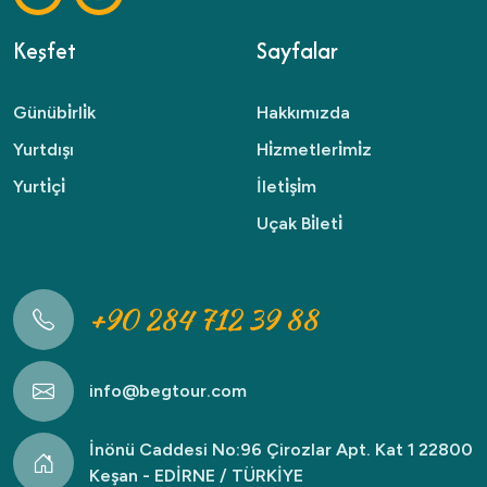
Keşfet
Sayfalar
Günübi̇rli̇k
Hakkımızda
Yurtdışı
Hi̇zmetleri̇mi̇z
Yurti̇çi̇
İleti̇şi̇m
Uçak Bi̇leti̇
+90 284 712 39 88
info@begtour.com
İnönü Caddesi No:96 Çirozlar Apt. Kat 1 22800
Keşan - EDİRNE / TÜRKİYE