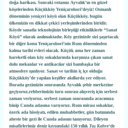
doğa harikası. Sonraki rotamız Ayvalık’ın en güzel
köşelerinden Küçükköy Yeniçarohori’deyiz! Osmanlı
döneminin yeniçeri köyü olan Küçükköy, bugün
ülkemizin en dikkat çekici yerleşimlerinden biridir.
Köyde sanatla teknolojinin birleştiği etkinliklerle “Sanat
Köyü” olarak anılmaktadır. Köy gezinizde sizi şaşırtacak
bir diğer konu Yeniçarohori’nin Rum döneminden
kalma tarihi evleri olacak. Küçük ama her zaman
hareketli olan köy sokaklarında karşınıza çıkan sanat
dolu mekanlar ve antikacılar sizi bambaşka bir
atmosfere ışınlıyor. Sanat ve tarihin iç içe olduğu
Küçükköy’de yapılan keşifler akıllarda yer ediyor.
Burada gezimizin sonrasında Ayvalık şehir merkezine
geçiyoruz.rehberimizin turu sonrası alışveriş için serbest
zaman veriyoruz. serbest zaman sonrasında aracımıza
binip Cunda adasına varıyoruz. Rum mirası sokaklar,
özerk ada hissiyatı, edilen muhabbetler, gün batımında
aheste bir gezi ile Cunda adasını tanıyoruz. Dileyen
misafirlerimiz deniz kıyısındaki 150 yıllık
Taş Kahve
‘de